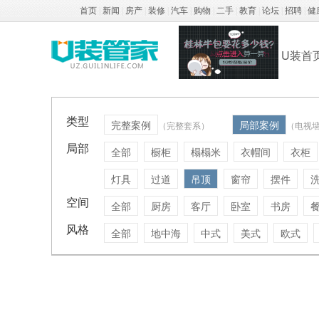
首页
|
新闻
|
房产
|
装修
|
汽车
|
购物
|
二手
|
教育
|
论坛
|
招聘
|
健
U装首
类型
完整案例
局部案例
（完整套系）
（电视
局部
全部
橱柜
榻榻米
衣帽间
衣柜
灯具
过道
吊顶
窗帘
摆件
空间
全部
厨房
客厅
卧室
书房
风格
全部
地中海
中式
美式
欧式