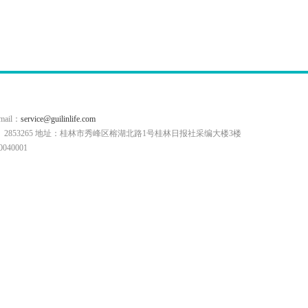
il：
service@guilinlife.com
0773）2853265 地址：桂林市秀峰区榕湖北路1号桂林日报社采编大楼3楼
40001