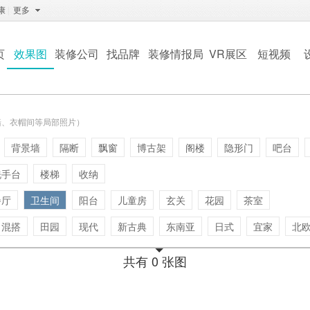
康
|
更多
页
效果图
装修公司
找品牌
装修情报局
VR展区
短视频
墙、衣帽间等局部照片）
背景墙
隔断
飘窗
博古架
阁楼
隐形门
吧台
洗手台
楼梯
收纳
餐厅
卫生间
阳台
儿童房
玄关
花园
茶室
混搭
田园
现代
新古典
东南亚
日式
宜家
北
共有 0 张图