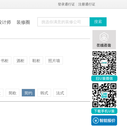
登录通行证
|
注册通行证
设计师
装修圈
搜索
书柜
酒柜
鞋柜
照片墙
欧
简欧
简约
韩式
法式