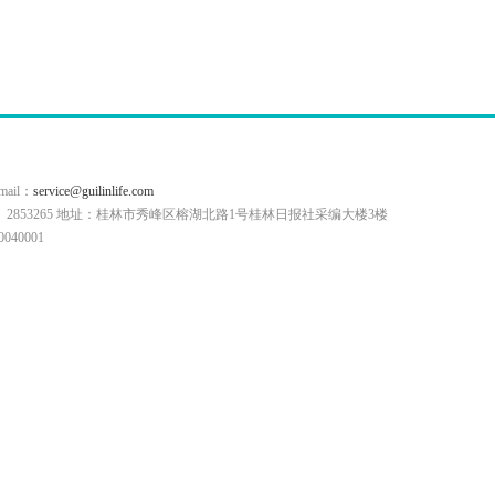
il：
service@guilinlife.com
0773）2853265 地址：桂林市秀峰区榕湖北路1号桂林日报社采编大楼3楼
40001