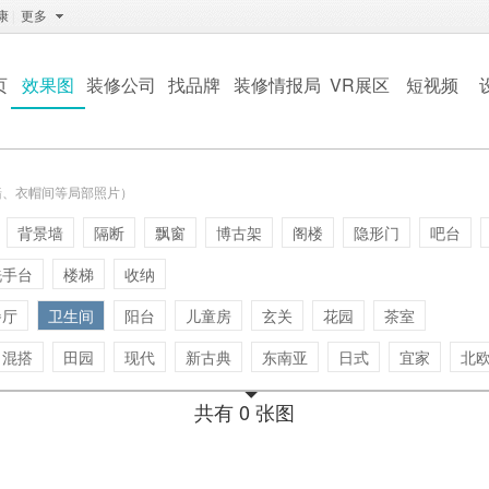
康
|
更多
页
效果图
装修公司
找品牌
装修情报局
VR展区
短视频
墙、衣帽间等局部照片）
背景墙
隔断
飘窗
博古架
阁楼
隐形门
吧台
洗手台
楼梯
收纳
餐厅
卫生间
阳台
儿童房
玄关
花园
茶室
混搭
田园
现代
新古典
东南亚
日式
宜家
北
共有 0 张图