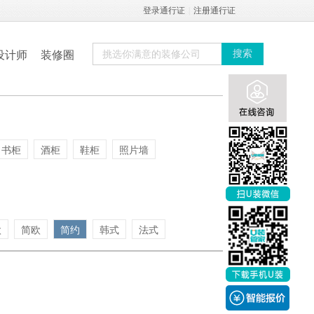
登录通行证
|
注册通行证
设计师
装修圈
搜索
书柜
酒柜
鞋柜
照片墙
欧
简欧
简约
韩式
法式