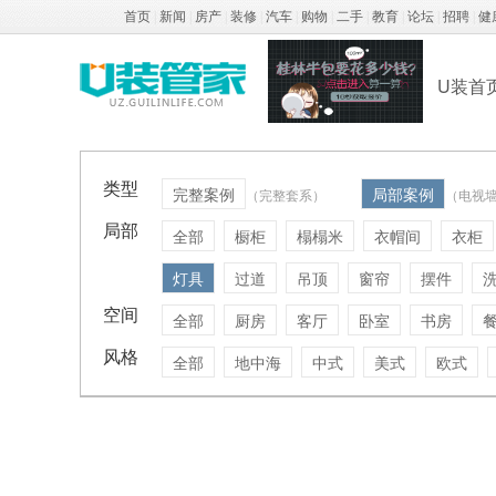
首页
|
新闻
|
房产
|
装修
|
汽车
|
购物
|
二手
|
教育
|
论坛
|
招聘
|
健
U装首
类型
完整案例
局部案例
（完整套系）
（电视
局部
全部
橱柜
榻榻米
衣帽间
衣柜
灯具
过道
吊顶
窗帘
摆件
空间
全部
厨房
客厅
卧室
书房
风格
全部
地中海
中式
美式
欧式