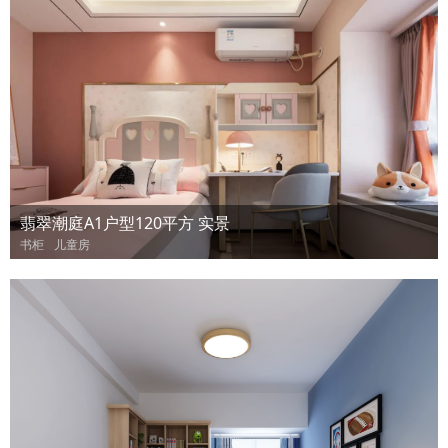
翡翠潮庭A1户型120平方 实景
书柜
儿童房