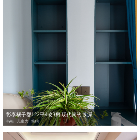
彰泰橘子郡122平4改3房 现代简约 实景
书柜
儿童房
简约