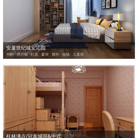
安厦世纪城安沁园
书柜
照片墙
灯具
窗帘
摆件
收纳
儿童房
桂林沸点/冠泰城国&中式