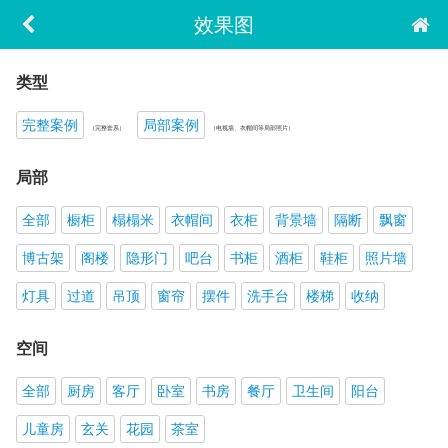
效果图
类型
完整案例
局部案例
（完整套系）
（电视墙、衣帽间等局部照片）
局部
全部
橱柜
榻榻米
衣帽间
衣柜
背景墙
隔断
飘窗
博古架
阁楼
隐形门
吧台
书柜
酒柜
鞋柜
照片墙
灯具
过道
吊顶
窗帘
摆件
洗手台
楼梯
收纳
空间
全部
厨房
客厅
卧室
书房
餐厅
卫生间
阳台
儿童房
玄关
花园
茶室