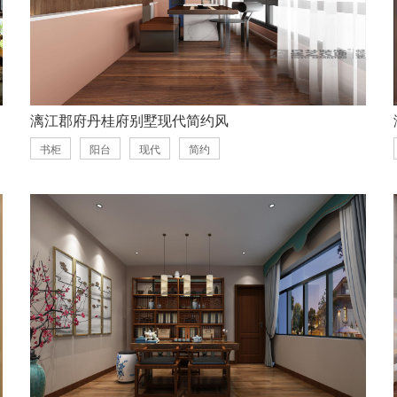
漓江郡府丹桂府别墅现代简约风
书柜
阳台
现代
简约