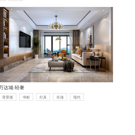
万达城-轻奢
背景墙
书柜
灯具
吊顶
现代