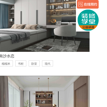
南沙水恋
榻榻米
书柜
卧室
现代