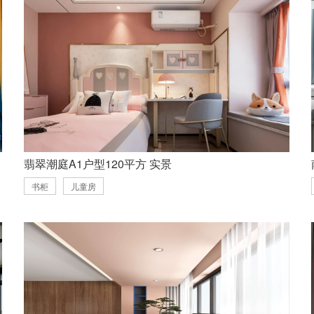
翡翠潮庭A1户型120平方 实景
书柜
儿童房