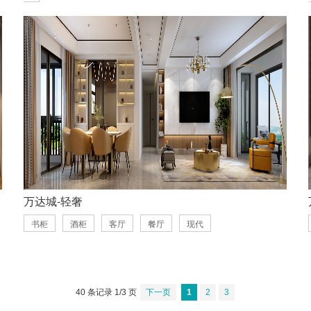
万达城-轻奢
书柜
酒柜
客厅
餐厅
现代
40 条记录 1/3 页
下一页
1
2
3