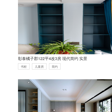
彰泰橘子郡122平4改3房 现代简约 实景
书柜
儿童房
简约