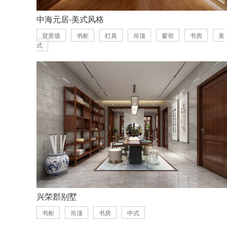
中海元居-美式风格
背景墙
书柜
灯具
吊顶
窗帘
书房
美
式
兴荣郡别墅
书柜
吊顶
书房
中式