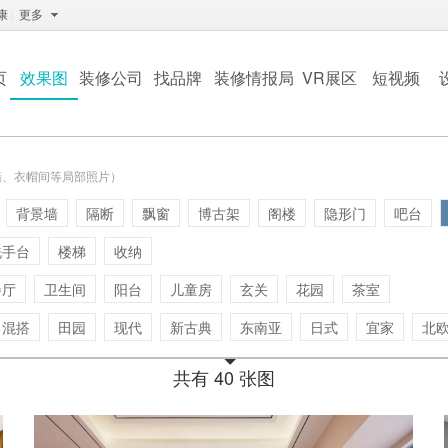
康
|
更多
页
效果图
装修公司
找品牌
装修情报局
VR展区
短视频
墙、衣帽间等局部照片）
背景墙
隔断
飘窗
博古架
阁楼
隐形门
吧台
洗手台
楼梯
收纳
餐厅
卫生间
阳台
儿童房
玄关
花园
茶室
混搭
田园
现代
新古典
东南亚
日式
宜家
北
共有 40 张图