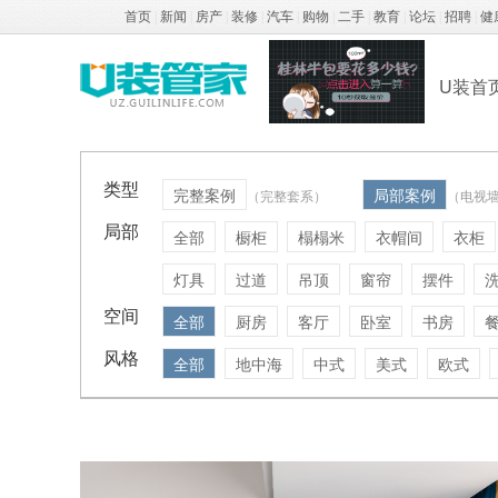
首页
|
新闻
|
房产
|
装修
|
汽车
|
购物
|
二手
|
教育
|
论坛
|
招聘
|
健
U装首
类型
完整案例
局部案例
（完整套系）
（电视
局部
全部
橱柜
榻榻米
衣帽间
衣柜
灯具
过道
吊顶
窗帘
摆件
空间
全部
厨房
客厅
卧室
书房
风格
全部
地中海
中式
美式
欧式