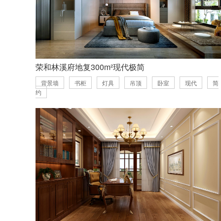
荣和林溪府地复300m²现代极简
背景墙
书柜
灯具
吊顶
卧室
现代
简
约