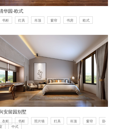
清华园-欧式
书柜
灯具
吊顶
窗帘
书房
欧式
兴安留园别墅
衣柜
书柜
照片墙
灯具
吊顶
窗帘
卧
室
中式