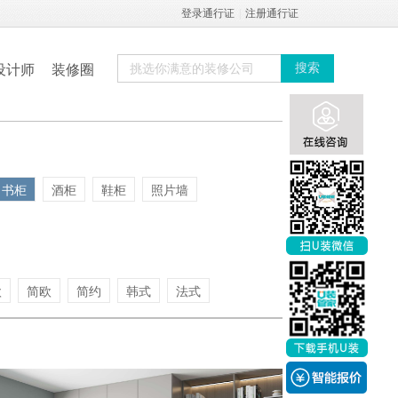
登录通行证
|
注册通行证
设计师
装修圈
搜索
书柜
酒柜
鞋柜
照片墙
欧
简欧
简约
韩式
法式