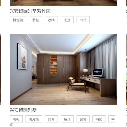
兴安留园别墅紫竹院
博古架
书柜
收纳
书房
中式
兴安留园别墅
书柜
照片墙
灯具
吊顶
窗帘
书房
中
式