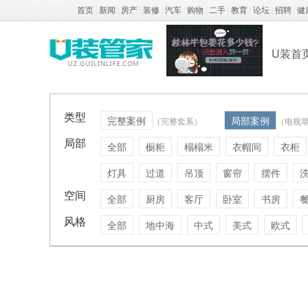
首页
|
新闻
|
房产
|
装修
|
汽车
|
购物
|
二手
|
教育
|
论坛
|
招聘
|
健
U装首
类型
完整案例
局部案例
（完整套系）
（电视
局部
全部
橱柜
榻榻米
衣帽间
衣柜
灯具
过道
吊顶
窗帘
摆件
空间
全部
厨房
客厅
卧室
书房
风格
全部
地中海
中式
美式
欧式