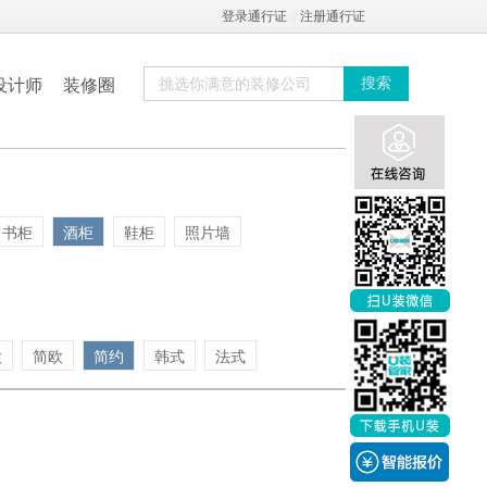
登录通行证
|
注册通行证
设计师
装修圈
搜索
书柜
酒柜
鞋柜
照片墙
欧
简欧
简约
韩式
法式