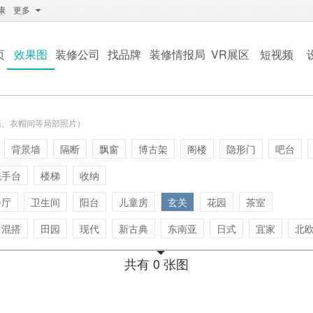
康
|
更多
页
效果图
装修公司
找品牌
装修情报局
VR展区
短视频
墙、衣帽间等局部照片）
背景墙
隔断
飘窗
博古架
阁楼
隐形门
吧台
洗手台
楼梯
收纳
餐厅
卫生间
阳台
儿童房
玄关
花园
茶室
混搭
田园
现代
新古典
东南亚
日式
宜家
北
共有 0 张图