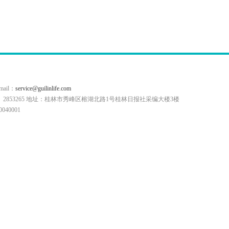
il：
service@guilinlife.com
0773）2853265 地址：桂林市秀峰区榕湖北路1号桂林日报社采编大楼3楼
40001