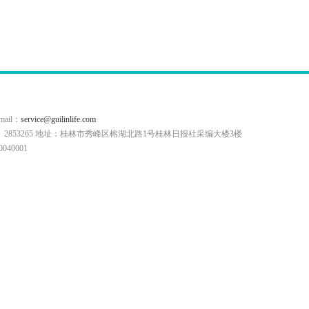
il：
service@guilinlife.com
0773）2853265 地址：桂林市秀峰区榕湖北路1号桂林日报社采编大楼3楼
40001