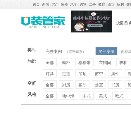
首页
|
新闻
|
房产
|
装修
|
汽车
|
购物
|
二手
|
教育
|
论坛
|
招聘
|
健
U装首
类型
完整案例
局部案例
（完整套系）
（电视
局部
全部
橱柜
榻榻米
衣帽间
衣柜
灯具
过道
吊顶
窗帘
摆件
空间
全部
厨房
客厅
卧室
书房
风格
全部
地中海
中式
美式
欧式