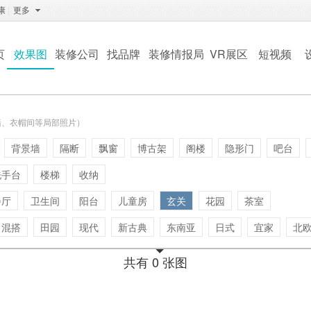
康
|
更多
页
效果图
装修公司
找品牌
装修情报局
VR展区
短视频
墙、衣帽间等局部照片）
背景墙
隔断
飘窗
博古架
阁楼
隐形门
吧台
洗手台
楼梯
收纳
餐厅
卫生间
阳台
儿童房
玄关
花园
茶室
混搭
田园
现代
新古典
东南亚
日式
宜家
北
共有 0 张图