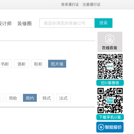
登录通行证
|
注册通行证
设计师
装修圈
搜索
书柜
酒柜
鞋柜
照片墙
欧
简欧
简约
韩式
法式