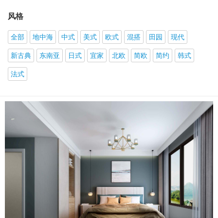
风格
全部
地中海
中式
美式
欧式
混搭
田园
现代
新古典
东南亚
日式
宜家
北欧
简欧
简约
韩式
法式