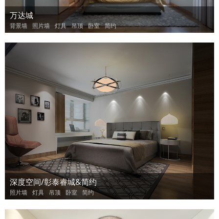
万达城
背景墙
照片墙
灯具
吊顶
卧室
简约
深度空间/彰泰睿城&简约
照片墙
灯具
吊顶
卧室
简约