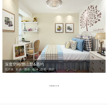
深度空间/悠山郡&简约
照片墙
灯具
摆件
收纳
卧室
简约
3 条记录 1/1 页