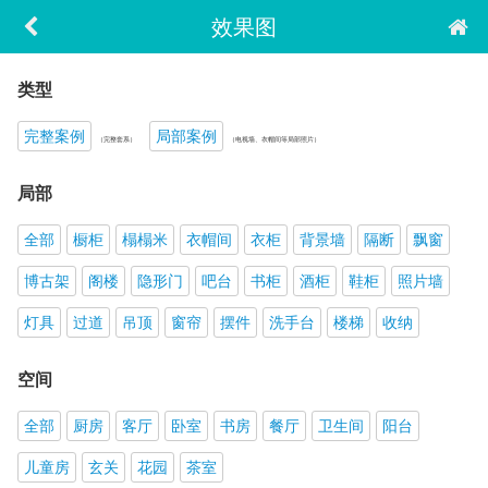
效果图
类型
完整案例
局部案例
（完整套系）
（电视墙、衣帽间等局部照片）
局部
全部
橱柜
榻榻米
衣帽间
衣柜
背景墙
隔断
飘窗
博古架
阁楼
隐形门
吧台
书柜
酒柜
鞋柜
照片墙
灯具
过道
吊顶
窗帘
摆件
洗手台
楼梯
收纳
空间
全部
厨房
客厅
卧室
书房
餐厅
卫生间
阳台
儿童房
玄关
花园
茶室