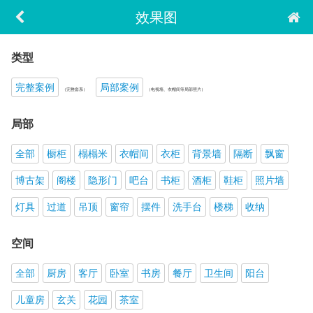
效果图
类型
完整案例
局部案例
（完整套系）
（电视墙、衣帽间等局部照片）
局部
全部
橱柜
榻榻米
衣帽间
衣柜
背景墙
隔断
飘窗
博古架
阁楼
隐形门
吧台
书柜
酒柜
鞋柜
照片墙
灯具
过道
吊顶
窗帘
摆件
洗手台
楼梯
收纳
空间
全部
厨房
客厅
卧室
书房
餐厅
卫生间
阳台
儿童房
玄关
花园
茶室