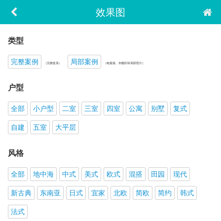
效果图
类型
完整案例
局部案例
（完整套系）
（电视墙、衣帽间等局部照片）
户型
全部
小户型
二室
三室
四室
公寓
别墅
复式
自建
五室
大平层
风格
全部
地中海
中式
美式
欧式
混搭
田园
现代
新古典
东南亚
日式
宜家
北欧
简欧
简约
韩式
法式