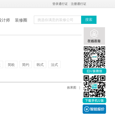
登录通行证
|
注册通行证
设计师
装修圈
搜索
欧
简欧
简约
韩式
法式
实景图
效果图
|