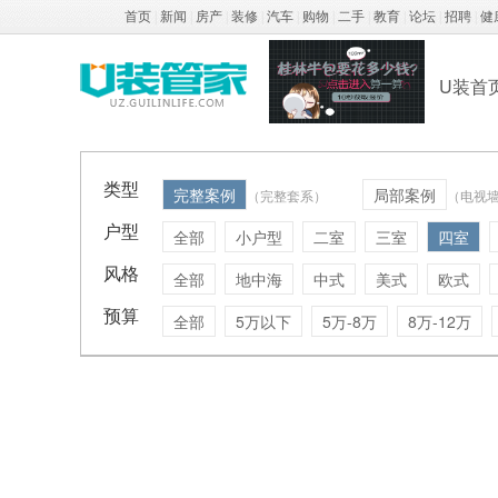
首页
|
新闻
|
房产
|
装修
|
汽车
|
购物
|
二手
|
教育
|
论坛
|
招聘
|
健
U装首
类型
完整案例
局部案例
（完整套系）
（电视
户型
全部
小户型
二室
三室
四室
风格
全部
地中海
中式
美式
欧式
预算
全部
5万以下
5万-8万
8万-12万