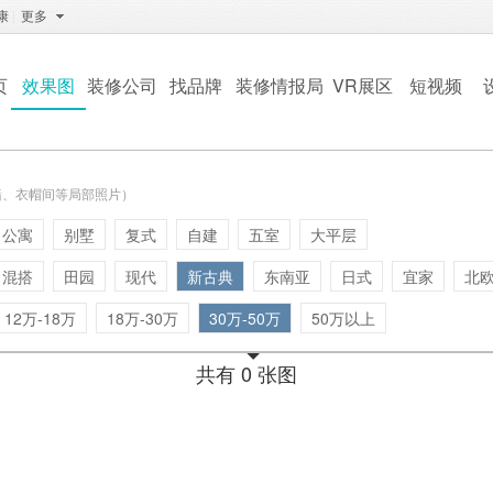
康
|
更多
页
效果图
装修公司
找品牌
装修情报局
VR展区
短视频
墙、衣帽间等局部照片）
公寓
别墅
复式
自建
五室
大平层
混搭
田园
现代
新古典
东南亚
日式
宜家
北
12万-18万
18万-30万
30万-50万
50万以上
共有 0 张图