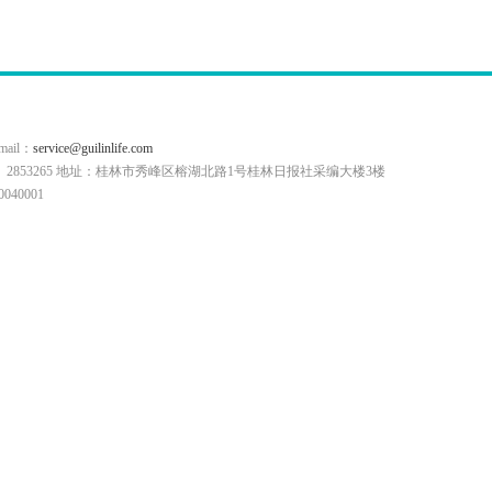
il：
service@guilinlife.com
0773）2853265 地址：桂林市秀峰区榕湖北路1号桂林日报社采编大楼3楼
40001