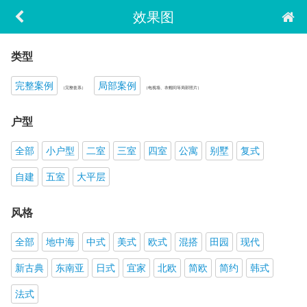
效果图
类型
完整案例
局部案例
（完整套系）
（电视墙、衣帽间等局部照片）
户型
全部
小户型
二室
三室
四室
公寓
别墅
复式
自建
五室
大平层
风格
全部
地中海
中式
美式
欧式
混搭
田园
现代
新古典
东南亚
日式
宜家
北欧
简欧
简约
韩式
法式