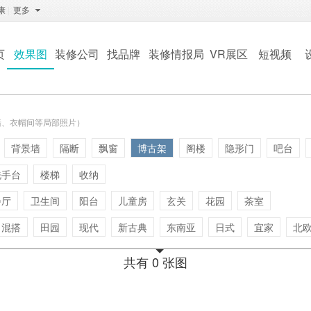
康
|
更多
页
效果图
装修公司
找品牌
装修情报局
VR展区
短视频
墙、衣帽间等局部照片）
背景墙
隔断
飘窗
博古架
阁楼
隐形门
吧台
洗手台
楼梯
收纳
餐厅
卫生间
阳台
儿童房
玄关
花园
茶室
混搭
田园
现代
新古典
东南亚
日式
宜家
北
共有 0 张图