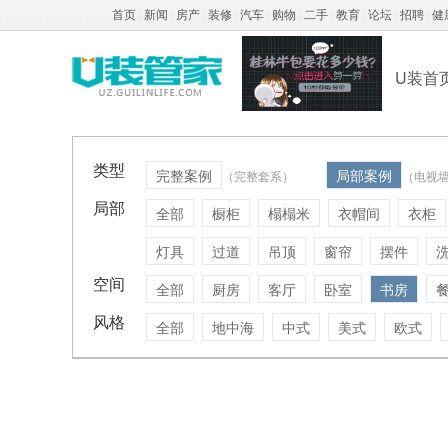
首页
|
新闻
|
房产
|
装修
|
汽车
|
购物
|
二手
|
教育
|
论坛
|
招聘
|
健
U装首
类型
完整案例
局部案例
（完整套系）
（电视
局部
全部
橱柜
榻榻米
衣帽间
衣柜
灯具
过道
吊顶
窗帘
摆件
空间
全部
厨房
客厅
卧室
书房
风格
全部
地中海
中式
美式
欧式