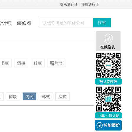
登录通行证
|
注册通行证
设计师
装修圈
搜索
书柜
酒柜
鞋柜
照片墙
欧
简欧
简约
韩式
法式