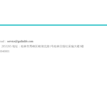
il：
service@guilinlife.com
0773）2853265 地址：桂林市秀峰区榕湖北路1号桂林日报社采编大楼3楼
40001