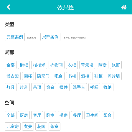
效果图
类型
完整案例
局部案例
（完整套系）
（电视墙、衣帽间等局部照片）
局部
全部
橱柜
榻榻米
衣帽间
衣柜
背景墙
隔断
飘窗
博古架
阁楼
隐形门
吧台
书柜
酒柜
鞋柜
照片墙
灯具
过道
吊顶
窗帘
摆件
洗手台
楼梯
收纳
空间
全部
厨房
客厅
卧室
书房
餐厅
卫生间
阳台
儿童房
玄关
花园
茶室