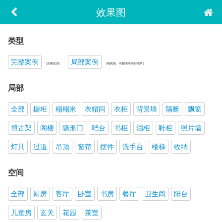
效果图
类型
完整案例
局部案例
（完整套系）
（电视墙、衣帽间等局部照片）
局部
全部
橱柜
榻榻米
衣帽间
衣柜
背景墙
隔断
飘窗
博古架
阁楼
隐形门
吧台
书柜
酒柜
鞋柜
照片墙
灯具
过道
吊顶
窗帘
摆件
洗手台
楼梯
收纳
空间
全部
厨房
客厅
卧室
书房
餐厅
卫生间
阳台
儿童房
玄关
花园
茶室