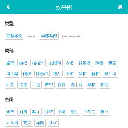
效果图
类型
完整案例
局部案例
（完整套系）
（电视墙、衣帽间等局部照片）
局部
全部
橱柜
榻榻米
衣帽间
衣柜
背景墙
隔断
飘窗
博古架
阁楼
隐形门
吧台
书柜
酒柜
鞋柜
照片墙
灯具
过道
吊顶
窗帘
摆件
洗手台
楼梯
收纳
空间
全部
厨房
客厅
卧室
书房
餐厅
卫生间
阳台
儿童房
玄关
花园
茶室