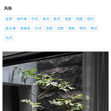
风格
全部
地中海
中式
美式
欧式
混搭
田园
现代
新古典
东南亚
日式
宜家
北欧
简欧
简约
韩式
法式