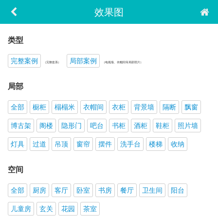
效果图
类型
完整案例
局部案例
（完整套系）
（电视墙、衣帽间等局部照片）
局部
全部
橱柜
榻榻米
衣帽间
衣柜
背景墙
隔断
飘窗
博古架
阁楼
隐形门
吧台
书柜
酒柜
鞋柜
照片墙
灯具
过道
吊顶
窗帘
摆件
洗手台
楼梯
收纳
空间
全部
厨房
客厅
卧室
书房
餐厅
卫生间
阳台
儿童房
玄关
花园
茶室