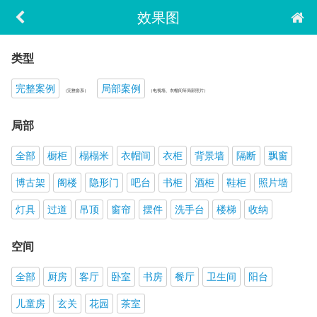
效果图
类型
完整案例
局部案例
（完整套系）
（电视墙、衣帽间等局部照片）
局部
全部
橱柜
榻榻米
衣帽间
衣柜
背景墙
隔断
飘窗
博古架
阁楼
隐形门
吧台
书柜
酒柜
鞋柜
照片墙
灯具
过道
吊顶
窗帘
摆件
洗手台
楼梯
收纳
空间
全部
厨房
客厅
卧室
书房
餐厅
卫生间
阳台
儿童房
玄关
花园
茶室