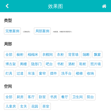
效果图
类型
完整案例
局部案例
（完整套系）
（电视墙、衣帽间等局部照片）
局部
全部
橱柜
榻榻米
衣帽间
衣柜
背景墙
隔断
飘窗
博古架
阁楼
隐形门
吧台
书柜
酒柜
鞋柜
照片墙
灯具
过道
吊顶
窗帘
摆件
洗手台
楼梯
收纳
空间
全部
厨房
客厅
卧室
书房
餐厅
卫生间
阳台
儿童房
玄关
花园
茶室