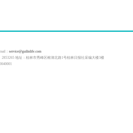
il：
service@guilinlife.com
0773）2853265 地址：桂林市秀峰区榕湖北路1号桂林日报社采编大楼3楼
40001