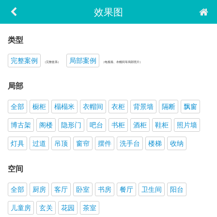
效果图
类型
完整案例
局部案例
（完整套系）
（电视墙、衣帽间等局部照片）
局部
全部
橱柜
榻榻米
衣帽间
衣柜
背景墙
隔断
飘窗
博古架
阁楼
隐形门
吧台
书柜
酒柜
鞋柜
照片墙
灯具
过道
吊顶
窗帘
摆件
洗手台
楼梯
收纳
空间
全部
厨房
客厅
卧室
书房
餐厅
卫生间
阳台
儿童房
玄关
花园
茶室